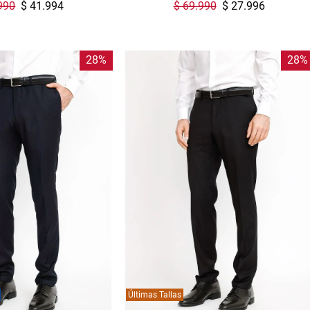
990
$ 41.994
$ 69.990
$ 27.996
28%
28%
Gracias por inscribirte!
Últimas Tallas
Aquí esta tu cupón, usalo en tu siguiente