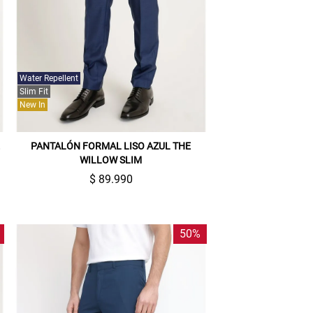
Water Repellent
Slim Fit
New In
E
PANTALÓN FORMAL LISO AZUL THE
WILLOW SLIM
$ 89.990
50%