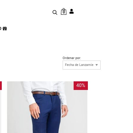
0
D
Ordenar por:
40%