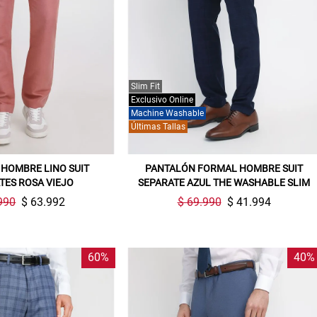
Slim Fit
Exclusivo Online
Machine Washable
Últimas Tallas
HOMBRE LINO SUIT
PANTALÓN FORMAL HOMBRE SUIT
TES ROSA VIEJO
SEPARATE AZUL THE WASHABLE SLIM
990
$ 63.992
$ 69.990
$ 41.994
60%
40%