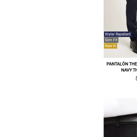
Water Repellent
Slim Fit
New In
PANTALÓN THE 
NAVY T