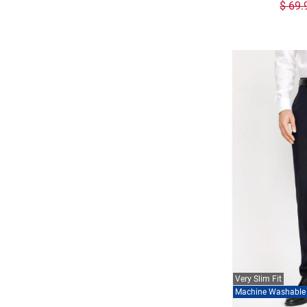
$ 69.
Very Slim Fit
Machine Washable