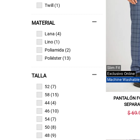
Twill (1)
MATERIAL
Lana (4)
Lino (1)
Poliamida (2)
Poliéster (13)
Slim Fit
Exclusivo Online
TALLA
Machine Washable
52 (7)
58 (15)
PANTALÓN F
44 (4)
SEPARA
46 (10)
$ 69.
54 (7)
50 (8)
48 (9)