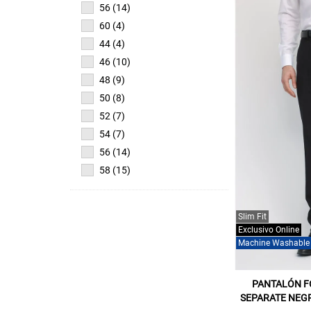
56 (14)
60 (4)
44 (4)
46 (10)
48 (9)
50 (8)
52 (7)
54 (7)
56 (14)
58 (15)
Slim Fit
Exclusivo Online
Machine Washable
PANTALÓN F
SEPARATE NEG