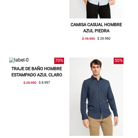
Aquí esta tu cupón, usalo en tu siguiente
compra. Valido por 72 hrs.
CAMISA CASUAL HOMBRE
SUSPE01
AZUL PIEDRA
$ 49.990
$ 29.990
70%
50%
TRAJE DE BAÑO HOMBRE
ESTAMPADO AZUL CLARO
$ 29.990
$ 8.997