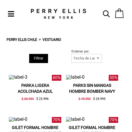
PERRY ELLIS CHILE
VESTUARIO
Ordenar por:
Filtrar
60%
50%
PARKA LIGERA
PARKS SIN MANGAS
ACOLCHADA AZUL
HOMBRE BOMBER NAVY
$ 59.990
$ 23.996
$ 49.990
$ 24.995
70%
70%
GILET FORMAL HOMBRE
GILET FORMAL HOMBRE