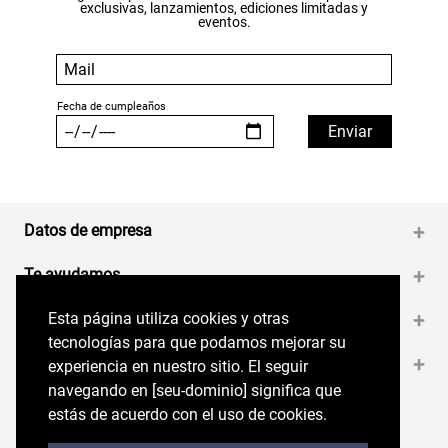
exclusivas, lanzamientos, ediciones limitadas y
eventos.
Datos de empresa
+
Te ayudamos
+
Esta página utiliza cookies y otras
Esta página utiliza cookies y otras
Medios de pago
+
tecnologías para que podamos mejorar su
tecnologías para que podamos mejorar su
Contáctanos
+
experiencia en nuestro sitio. El seguir
experiencia en nuestro sitio. El seguir
navegando en perryellis.cl significa que estás
navegando en [seu-dominio] significa que
de acuerdo con el uso de cookies.
estás de acuerdo con el uso de cookies.
Síguenos en nuestras RRSS
Trabaja con Nosotros