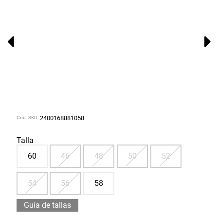
Cod. SKU:
2400168881058
Talla
60
46
48
50
52
54
56
58
Guía de tallas