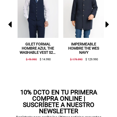
IMPERMEABLE
ABRIGO HOMBRE THE
GILET FORM
HOMBRE THE WES
JACKIE COAT MOCCA
HOMBRE AZUL 
NAVY
THE WASHABLE
$ 179.990
$ 129.990
$ 179.990
$ 99.990
$ 49.990
$ 14.
10% DCTO EN TU PRIMERA
COMPRA ONLINE |
SUSCRÍBETE A NUESTRO
NEWSLETTER