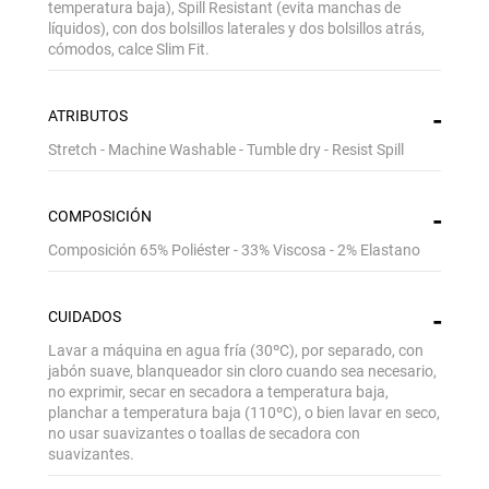
temperatura baja), Spill Resistant (evita manchas de
líquidos), con dos bolsillos laterales y dos bolsillos atrás,
Aquí esta tu cupón, usalo en tu siguiente
cómodos, calce Slim Fit.
compra. Valido por 72 hrs.
SUSPE01
ATRIBUTOS
Stretch - Machine Washable - Tumble dry - Resist Spill
COMPOSICIÓN
Composición 65% Poliéster - 33% Viscosa - 2% Elastano
CUIDADOS
Lavar a máquina en agua fría (30ºC), por separado, con
jabón suave, blanqueador sin cloro cuando sea necesario,
no exprimir, secar en secadora a temperatura baja,
planchar a temperatura baja (110ºC), o bien lavar en seco,
no usar suavizantes o toallas de secadora con
suavizantes.