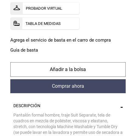
PROBADOR VIRTUAL
TABLA DE MEDIDAS
Agrega el servicio de basta en el carro de compra
Guía de basta
comprar
comprar
DESCRIPCIÓN
Pantalón formal hombre, traje Suit Separate, tela de
cuadros en mezcla de poliéster, viscosa y elastano,
stretch, con tecnología Machine Washable y Tumble Dry
Gracias por inscribirte!
(se puede lavar en la lavadora y permite uso de secadora a