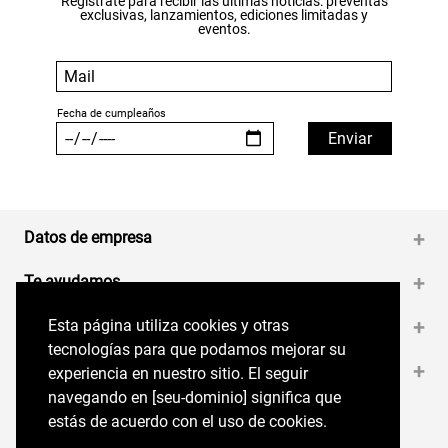
Regístrate para recibir las últimas noticias: preventas
exclusivas, lanzamientos, ediciones limitadas y
eventos.
Datos de empresa
+
Te ayudamos
+
Esta página utiliza cookies y otras
Esta página utiliza cookies y otras
Medios de pago
+
tecnologías para que podamos mejorar su
tecnologías para que podamos mejorar su
Contáctanos
+
experiencia en nuestro sitio. El seguir
experiencia en nuestro sitio. El seguir
navegando en perryellis.cl significa que estás
navegando en [seu-dominio] significa que
de acuerdo con el uso de cookies.
estás de acuerdo con el uso de cookies.
Síguenos en nuestras RRSS