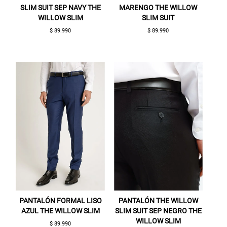
SLIM SUIT SEP NAVY THE
MARENGO THE WILLOW
WILLOW SLIM
SLIM SUIT
$ 89.990
$ 89.990
Gracias por inscribirte!
Aquí esta tu cupón, usalo en tu siguiente
compra. Valido por 72 hrs.
SUSPE01
PANTALÓN FORMAL LISO
PANTALÓN THE WILLOW
AZUL THE WILLOW SLIM
SLIM SUIT SEP NEGRO THE
WILLOW SLIM
$ 89.990