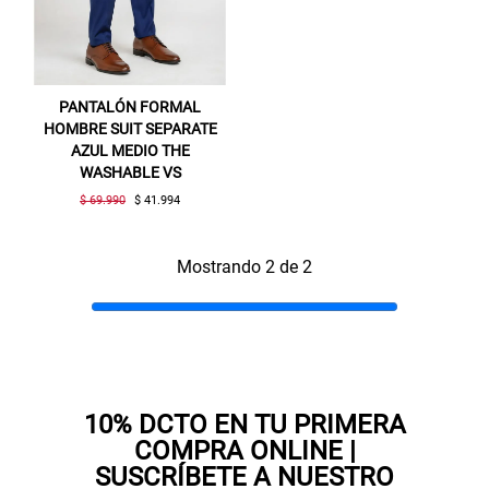
PANTALÓN FORMAL
HOMBRE SUIT SEPARATE
AZUL MEDIO THE
WASHABLE VS
$ 69.990
$ 41.994
Gracias por inscribirte!
Mostrando 2 de 2
Aquí esta tu cupón, usalo en tu siguiente
compra. Valido por 72 hrs.
SUSPE01
10% DCTO EN TU PRIMERA
COMPRA ONLINE |
SUSCRÍBETE A NUESTRO