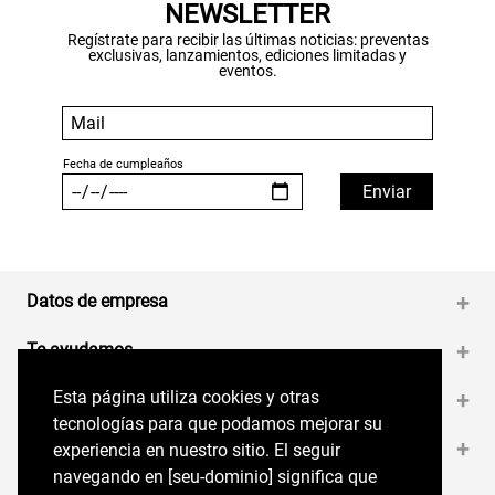
NEWSLETTER
Regístrate para recibir las últimas noticias: preventas
exclusivas, lanzamientos, ediciones limitadas y
eventos.
Datos de empresa
+
Te ayudamos
+
Esta página utiliza cookies y otras
Esta página utiliza cookies y otras
Medios de pago
+
tecnologías para que podamos mejorar su
tecnologías para que podamos mejorar su
Contáctanos
+
experiencia en nuestro sitio. El seguir
experiencia en nuestro sitio. El seguir
navegando en perryellis.cl significa que estás
navegando en [seu-dominio] significa que