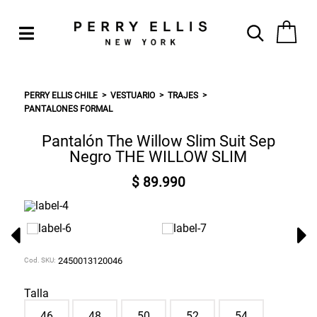
PERRY ELLIS CHILE
VESTUARIO
TRAJES
PANTALONES FORMAL
Pantalón The Willow Slim Suit Sep
Negro THE WILLOW SLIM
$ 89.990
Cod. SKU:
2450013120046
Talla
46
48
50
52
54