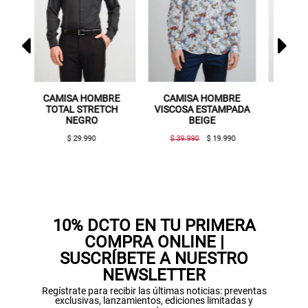
A HOMBRE
CAMISA HOMBRE
CAMISA HOMBRE
 STRETCH
VISCOSA ESTAMPADA
ESTAMPADA STRETCH
EGRO
BEIGE
BEIGE
29.990
$ 39.990
$ 19.990
$ 44.990
$ 19.990
10% DCTO EN TU PRIMERA
COMPRA ONLINE |
SUSCRÍBETE A NUESTRO
NEWSLETTER
Regístrate para recibir las últimas noticias: preventas
exclusivas, lanzamientos, ediciones limitadas y