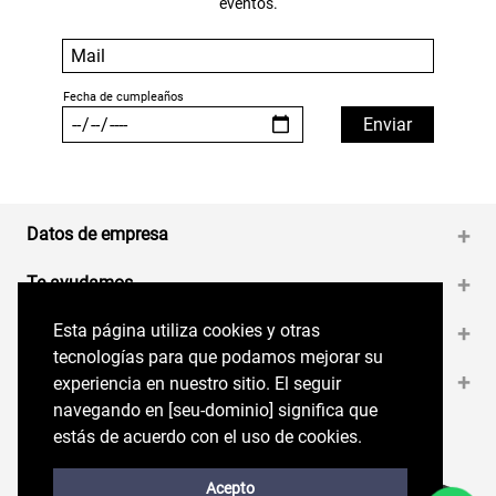
eventos.
Datos de empresa
+
Te ayudamos
+
Esta página utiliza cookies y otras
Esta página utiliza cookies y otras
Medios de pago
+
tecnologías para que podamos mejorar su
tecnologías para que podamos mejorar su
Contáctanos
+
experiencia en nuestro sitio. El seguir
experiencia en nuestro sitio. El seguir
navegando en perryellis.cl significa que estás
navegando en [seu-dominio] significa que
de acuerdo con el uso de cookies.
estás de acuerdo con el uso de cookies.
Síguenos en nuestras RRSS
Trabaja con Nosotros
Acepto
Acepto