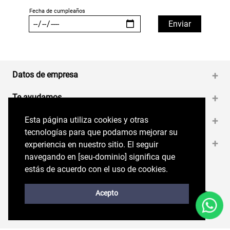
Datos de empresa
+
Te ayudamos
+
Esta página utiliza cookies y otras
Esta página utiliza cookies y otras
Medios de pago
+
tecnologías para que podamos mejorar su
tecnologías para que podamos mejorar su
Contáctanos
+
experiencia en nuestro sitio. El seguir
experiencia en nuestro sitio. El seguir
navegando en perryellis.cl significa que estás
navegando en [seu-dominio] significa que
de acuerdo con el uso de cookies.
estás de acuerdo con el uso de cookies.
Síguenos en nuestras RRSS
Trabaja con Nosotros
Acepto
Acepto