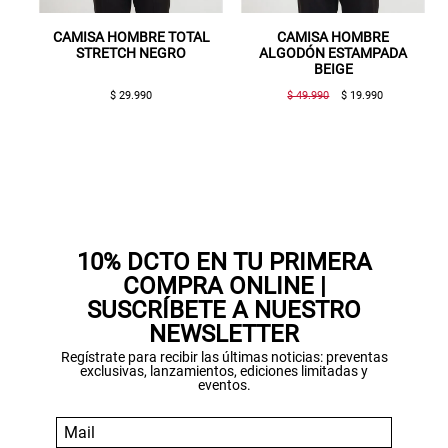
CAMISA HOMBRE TOTAL
CAMISA HOMBRE
STRETCH NEGRO
ALGODÓN ESTAMPADA
BEIGE
$ 29.990
$ 49.990
$ 19.990
Gracias por inscribirte!
Aquí esta tu cupón, usalo en tu siguiente
compra. Valido por 72 hrs.
10% DCTO EN TU PRIMERA
SUSPE01
COMPRA ONLINE |
SUSCRÍBETE A NUESTRO
NEWSLETTER
Regístrate para recibir las últimas noticias: preventas
exclusivas, lanzamientos, ediciones limitadas y
eventos.