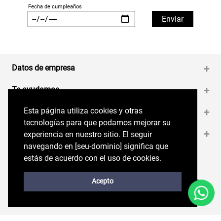
Datos de empresa
+
Te ayudamos
+
Esta página utiliza cookies y otras
Esta página utiliza cookies y otras
Medios de pago
+
tecnologías para que podamos mejorar su
tecnologías para que podamos mejorar su
Contáctanos
+
experiencia en nuestro sitio. El seguir
experiencia en nuestro sitio. El seguir
navegando en perryellis.cl significa que estás
navegando en [seu-dominio] significa que
de acuerdo con el uso de cookies.
estás de acuerdo con el uso de cookies.
Síguenos en nuestras RRSS
Trabaja con Nosotros
Acepto
Acepto