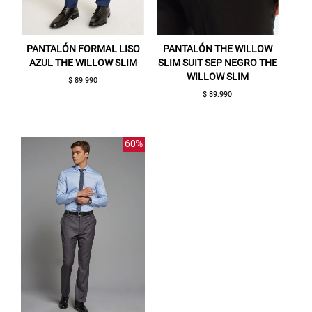
PANTALÓN FORMAL LISO
PANTALÓN THE WILLOW
AZUL THE WILLOW SLIM
SLIM SUIT SEP NEGRO THE
WILLOW SLIM
$ 89.990
$ 89.990
Gracias por inscribirte!
60%
Aquí esta tu cupón, usalo en tu siguiente
compra. Valido por 72 hrs.
SUSPE01