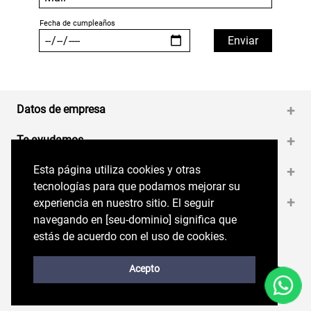
Datos de empresa
+
Te ayudamos
+
Esta página utiliza cookies y otras
Esta página utiliza cookies y otras
Medios de pago
+
tecnologías para que podamos mejorar su
tecnologías para que podamos mejorar su
Contáctanos
+
experiencia en nuestro sitio. El seguir
experiencia en nuestro sitio. El seguir
navegando en perryellis.cl significa que estás
navegando en [seu-dominio] significa que
de acuerdo con el uso de cookies.
estás de acuerdo con el uso de cookies.
Síguenos en nuestras RRSS
Trabaja con Nosotros
Acepto
Acepto