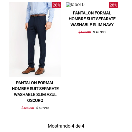
28%
28%
PANTALON FORMAL
HOMBRE SUIT SEPARATE
WASHABLE SLIM NAVY
$ 69.990
$ 49.990
PANTALON FORMAL
HOMBRE SUIT SEPARATE
Gracias por inscribirte!
WASHABLE SLIM AZUL
OSCURO
Aquí esta tu cupón, usalo en tu siguiente
$ 69.990
$ 49.990
compra. Valido por 72 hrs.
Mostrando 4 de 4
SUSPE01