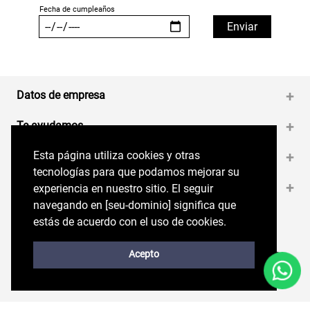
Datos de empresa
+
Te ayudamos
+
Esta página utiliza cookies y otras
Esta página utiliza cookies y otras
Medios de pago
+
tecnologías para que podamos mejorar su
tecnologías para que podamos mejorar su
Contáctanos
+
experiencia en nuestro sitio. El seguir
experiencia en nuestro sitio. El seguir
navegando en perryellis.cl significa que estás
navegando en [seu-dominio] significa que
de acuerdo con el uso de cookies.
estás de acuerdo con el uso de cookies.
Síguenos en nuestras RRSS
Trabaja con Nosotros
Acepto
Acepto