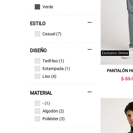
Verde
ESTILO
Casual (7)
DISEÑO
Exclusivo Online
Twill liso (1)
Estampada (1)
PANTALÓN H
Liso (4)
$ 59.
MATERIAL
- (1)
Algodón (2)
Poliéster (3)