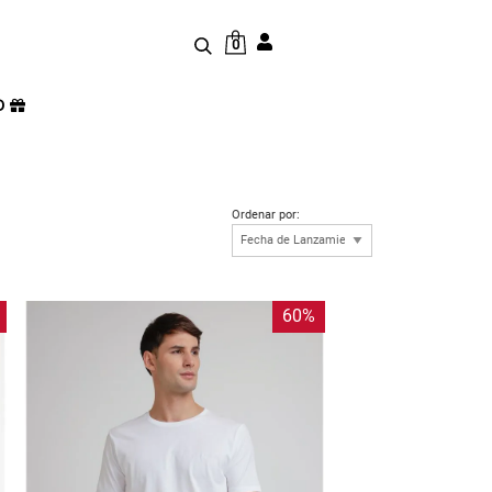
0
D
Ordenar por:
60%