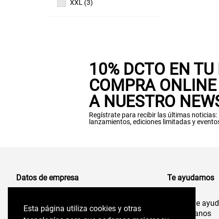
XXL (3)
10% DCTO EN TU
COMPRA ONLINE 
A NUESTRO NEW
Regístrate para recibir las últimas noticias
lanzamientos, ediciones limitadas y evento
Datos de empresa
Te ayudamos
Centro de ayu
Comercializadora de Vestuario S.A
Esta página utiliza cookies y otras
Esta página utiliza cookies y otras
96.554.710-K
Contáctanos