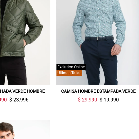
Exclusivo Online
Últimas Tallas
Gracias por inscribirte!
CHADA VERDE HOMBRE
CAMISA HOMBRE ESTAMPADA VERDE
Aquí esta tu cupón, usalo en tu siguiente
990
$ 23.996
$ 29.990
$ 19.990
compra. Valido por 72 hrs.
SUSPE01