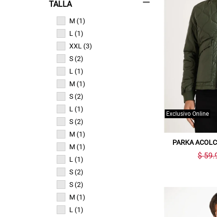
TALLA
M (1)
L (1)
XXL (3)
S (2)
L (1)
M (1)
S (2)
L (1)
Exclusivo Online
S (2)
M (1)
PARKA ACOL
M (1)
$ 59.
L (1)
S (2)
S (2)
M (1)
L (1)