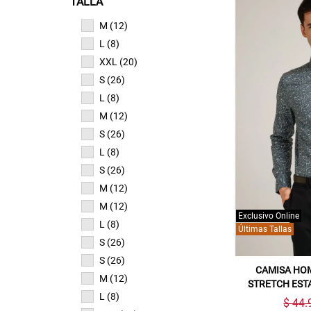
TALLA
M (12)
L (8)
XXL (20)
S (26)
L (8)
M (12)
S (26)
L (8)
S (26)
M (12)
M (12)
Exclusivo Online
L (8)
Últimas Tallas
S (26)
S (26)
CAMISA HO
M (12)
STRETCH EST
L (8)
$ 44.