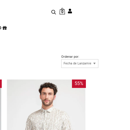
0
D
Ordenar por:
55%