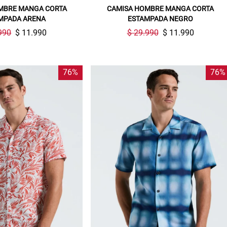
compra. Valido por 72 hrs.
MBRE MANGA CORTA
CAMISA HOMBRE MANGA CORTA
MPADA ARENA
ESTAMPADA NEGRO
SUSPE01
990
$ 11.990
$ 29.990
$ 11.990
76%
76%