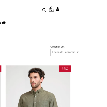
0
D
Ordenar por:
55%