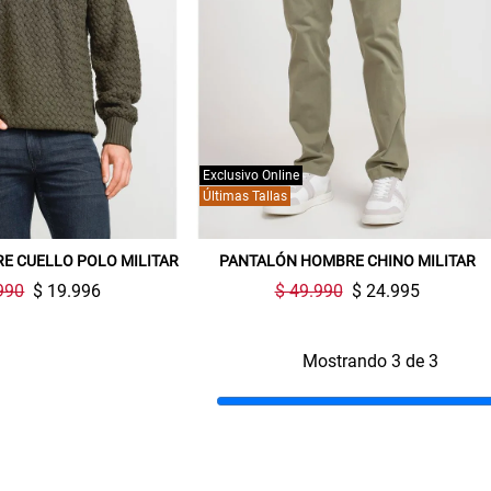
Exclusivo Online
Últimas Tallas
E CUELLO POLO MILITAR
PANTALÓN HOMBRE CHINO MILITAR
990
$ 19.996
$ 49.990
$ 24.995
Gracias por inscribirte!
Mostrando 3 de 3
Aquí esta tu cupón, usalo en tu siguiente
compra. Valido por 72 hrs.
SUSPE01