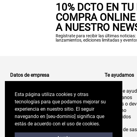
10% DCTO EN TU
COMPRA ONLINE 
A NUESTRO NEW
Regístrate para recibir las últimas noticias
lanzamientos, ediciones limitadas y evento
Datos de empresa
Te ayudamos
Centro de ayu
Comercializadora de Vestuario S.A
Esta página utiliza cookies y otras
Esta página utiliza cookies y otras
96.554.710-K
Contáctanos
tecnologías para que podamos mejorar su
tecnologías para que podamos mejorar su
Cambios o dev
experiencia en nuestro sitio. El seguir
experiencia en nuestro sitio. El seguir
Felix de Amesti 218,
Despacho
Las Condes, Santiago,
navegando en perryellis.cl significa que estás
navegando en [seu-dominio] significa que
Mis pedidos
Chile
Tiendas
de acuerdo con el uso de cookies.
estás de acuerdo con el uso de cookies.
Servicio de sas
Stock