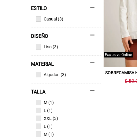
ESTILO
Casual (3)
DISEÑO
Liso (3)
Exclusivo Online
MATERIAL
SOBRECAMISA 
Algodón (3)
$ 59.
TALLA
M (1)
L (1)
XXL (3)
L (1)
M (1)