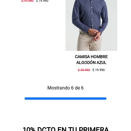
$ 44.990
$ 19.990
Gracias por inscribirte!
Aquí esta tu cupón, usalo en tu siguiente
compra. Valido por 72 hrs.
SUSPE01
CAMISA HOMBRE
ALGODÓN AZUL
$ 39.990
$ 19.990
Mostrando 6 de 6
10% DCTO EN TU PRIMERA