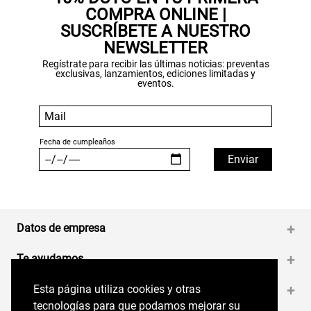
COMPRA ONLINE |
SUSCRÍBETE A NUESTRO
NEWSLETTER
Regístrate para recibir las últimas noticias: preventas
exclusivas, lanzamientos, ediciones limitadas y
eventos.
Datos de empresa
+
Te ayudamos
+
Esta página utiliza cookies y otras
Esta página utiliza cookies y otras
Medios de pago
+
tecnologías para que podamos mejorar su
tecnologías para que podamos mejorar su