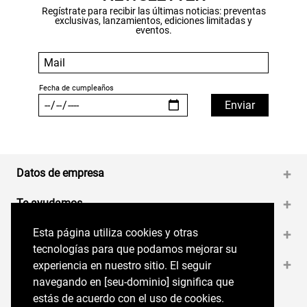
Regístrate para recibir las últimas noticias: preventas
exclusivas, lanzamientos, ediciones limitadas y
eventos.
Datos de empresa
+
Te ayudamos
+
Esta página utiliza cookies y otras
Esta página utiliza cookies y otras
Medios de pago
+
tecnologías para que podamos mejorar su
tecnologías para que podamos mejorar su
Contáctanos
+
experiencia en nuestro sitio. El seguir
experiencia en nuestro sitio. El seguir
navegando en perryellis.cl significa que estás
navegando en [seu-dominio] significa que
de acuerdo con el uso de cookies.
estás de acuerdo con el uso de cookies.
Síguenos en nuestras RRSS