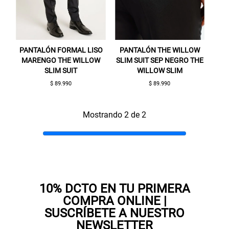
PANTALÓN FORMAL LISO
PANTALÓN THE WILLOW
MARENGO THE WILLOW
SLIM SUIT SEP NEGRO THE
SLIM SUIT
WILLOW SLIM
$ 89.990
$ 89.990
Gracias por inscribirte!
Mostrando 2 de 2
Aquí esta tu cupón, usalo en tu siguiente
compra. Valido por 72 hrs.
SUSPE01
10% DCTO EN TU PRIMERA
COMPRA ONLINE |
SUSCRÍBETE A NUESTRO
NEWSLETTER