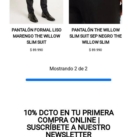
PANTALÓN FORMAL LISO
PANTALÓN THE WILLOW
MARENGO THE WILLOW
SLIM SUIT SEP NEGRO THE
SLIM SUIT
WILLOW SLIM
$ 89.990
$ 89.990
Gracias por inscribirte!
Mostrando 2 de 2
Aquí esta tu cupón, usalo en tu siguiente
compra. Valido por 72 hrs.
SUSPE01
10% DCTO EN TU PRIMERA
COMPRA ONLINE |
SUSCRÍBETE A NUESTRO
NEWSLETTER