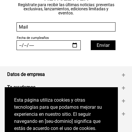
Regístrate para recibir las últimas noticias: preventas
exclusivas, lanzamientos, ediciones limitadas y
eventos.
Datos de empresa
+
Te ayudamos
+
Esta página utiliza cookies y otras
Esta página utiliza cookies y otras
Medios de pago
+
tecnologías para que podamos mejorar su
tecnologías para que podamos mejorar su
Contáctanos
+
experiencia en nuestro sitio. El seguir
experiencia en nuestro sitio. El seguir
navegando en perryellis.cl significa que estás
navegando en [seu-dominio] significa que
de acuerdo con el uso de cookies.
estás de acuerdo con el uso de cookies.
Síguenos en nuestras RRSS