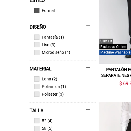
ESTILO
Formal
DISEÑO
Fantasía (1)
Slim Fit
Liso (3)
Exclusivo Online
Microdiseño (4)
Machine Washable
MATERIAL
PANTALÓN F
SEPARATE NEG
Lana (2)
$ 69.
Poliamida (1)
Poliéster (3)
TALLA
52 (4)
58 (5)