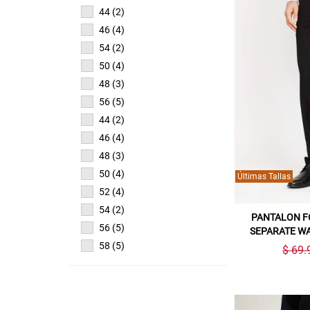
44 (2)
46 (4)
54 (2)
50 (4)
48 (3)
56 (5)
44 (2)
46 (4)
48 (3)
50 (4)
Últimas Tallas
52 (4)
54 (2)
PANTALON F
56 (5)
SEPARATE W
58 (5)
$ 69.