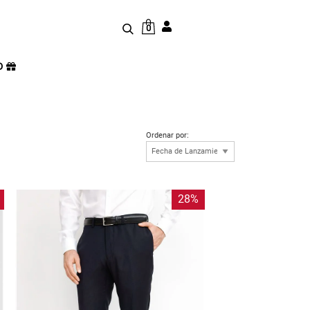
0
D
Ordenar por:
28%