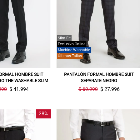
Slim Fit
Exclusivo Online
Machine Washable
Últimas Tallas
ORMAL HOMBRE SUIT
PANTALÓN FORMAL HOMBRE SUIT
RO THE WASHABLE SLIM
SEPARATE NEGRO
990
$ 41.994
$ 69.990
$ 27.996
28%