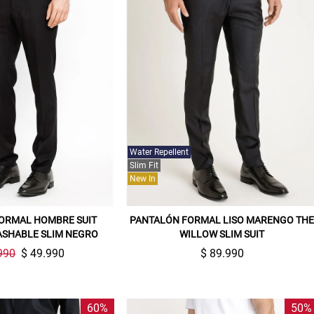
Water Repellent
Slim Fit
New In
Gracias por inscribirte!
ORMAL HOMBRE SUIT
PANTALÓN FORMAL LISO MARENGO TH
ASHABLE SLIM NEGRO
WILLOW SLIM SUIT
Aquí esta tu cupón, usalo en tu siguiente
compra. Valido por 72 hrs.
990
$ 49.990
$ 89.990
SUSPE01
60%
50%