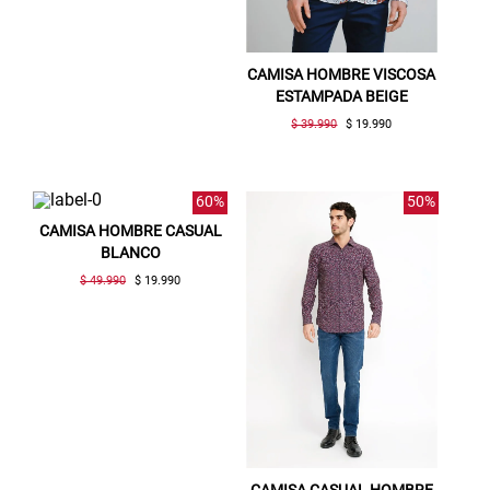
CAMISA HOMBRE VISCOSA
ESTAMPADA BEIGE
$ 39.990
$ 19.990
60%
50%
CAMISA HOMBRE CASUAL
BLANCO
$ 49.990
$ 19.990
Gracias por inscribirte!
Aquí esta tu cupón, usalo en tu siguiente
compra. Valido por 72 hrs.
SUSPE01