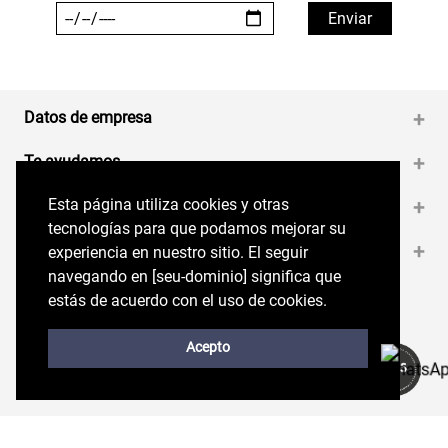
Datos de empresa
+
Te ayudamos
+
Esta página utiliza cookies y otras
Esta página utiliza cookies y otras
Medios de pago
+
tecnologías para que podamos mejorar su
tecnologías para que podamos mejorar su
Contáctanos
+
experiencia en nuestro sitio. El seguir
experiencia en nuestro sitio. El seguir
navegando en perryellis.cl significa que estás
navegando en [seu-dominio] significa que
de acuerdo con el uso de cookies.
estás de acuerdo con el uso de cookies.
Síguenos en nuestras RRSS
Trabaja con Nosotros
Acepto
Acepto