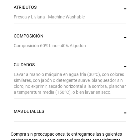
ATRIBUTOS
Fresca y Liviana - Machine Washable
COMPOSICIÓN
Composición 60% Lino - 40% Algodón
CUIDADOS
Lavar a mano o máquina en agua fría (30ºC), con colores
similares, con jabón o detergente suave, blanqueador sin
cloro, no exprimir, secado horizontal a la sombra, planchar
a temperatura media (150ºC), o bien lavar en seco.
MÁS DETALLES
Gracias por inscribirte!
Aquí esta tu cupón, usalo en tu siguiente
Compra sin preocupaciones, te entregamos las siguientes
compra. Valido por 72 hrs.