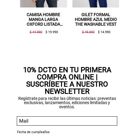
MAL
CAMISA HOMBRE
GILET FORMAL
AB
 THE
MANGA LARGA
HOMBRE AZUL MEDIO
JA
T S25-
OXFORD LISTADA
THE WASHABLE VEST
BEIGE
.990
$ 44.990
$ 19.990
$ 49.990
$ 14.990
10% DCTO EN TU PRIMERA
COMPRA ONLINE |
SUSCRÍBETE A NUESTRO
NEWSLETTER
Regístrate para recibir las últimas noticias: preventas
exclusivas, lanzamientos, ediciones limitadas y
eventos.