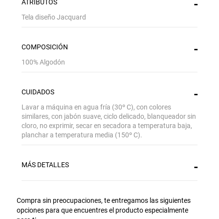
ATRIBUTOS
Tela diseño Jacquard
COMPOSICIÓN
100% Algodón
CUIDADOS
Lavar a máquina en agua fría (30º C), con colores
similares, con jabón suave, ciclo delicado, blanqueador sin
cloro, no exprimir, secar en secadora a temperatura baja,
planchar a temperatura media (150º C).
MÁS DETALLES
Gracias por inscribirte!
Compra sin preocupaciones, te entregamos las siguientes
Aquí esta tu cupón, usalo en tu siguiente
compra. Valido por 72 hrs.
opciones para que encuentres el producto especialmente