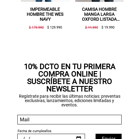
MPERMEABLE
CAMISA HOMBRE
CAMISA HOMBRE
MBRE THE WES
MANGA LARGA
MANGA LARGA
NAVY
OXFORD LISTADA
LISTADA GRIS
BEIGE
OSCURO
79.990
$ 129.990
$ 44.990
$ 19.990
$ 44.990
$ 19.990
10% DCTO EN TU PRIMERA
COMPRA ONLINE |
SUSCRÍBETE A NUESTRO
NEWSLETTER
Regístrate para recibir las últimas noticias: preventas
exclusivas, lanzamientos, ediciones limitadas y
eventos.