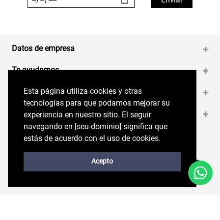
Datos de empresa
+
Te ayudamos
+
Esta página utiliza cookies y otras
Esta página utiliza cookies y otras
Medios de pago
+
tecnologías para que podamos mejorar su
tecnologías para que podamos mejorar su
Contáctanos
+
experiencia en nuestro sitio. El seguir
experiencia en nuestro sitio. El seguir
navegando en perryellis.cl significa que estás
navegando en [seu-dominio] significa que
de acuerdo con el uso de cookies.
estás de acuerdo con el uso de cookies.
Síguenos en nuestras RRSS
Trabaja con Nosotros
Acepto
Acepto
Políticas de
Copyright © 2026. Perry Ellis. Todos los