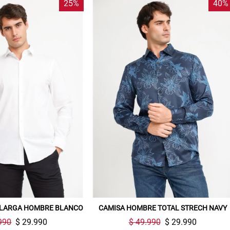
25%
40%
Gracias por inscribirte!
 LARGA HOMBRE BLANCO
CAMISA HOMBRE TOTAL STRECH NAVY
990
$ 29.990
$ 49.990
$ 29.990
Aquí esta tu cupón, usalo en tu siguiente