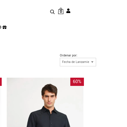
0
D
Ordenar por:
60%