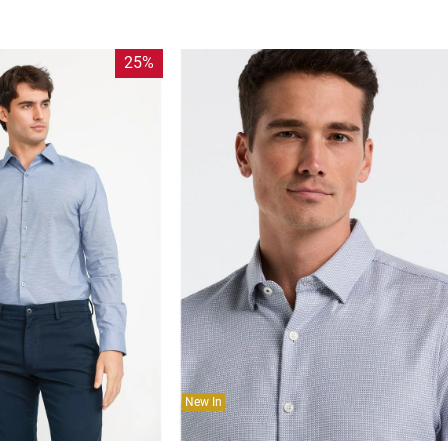
compra. Valido por 72 hrs.
SUSPE01
25%
New In