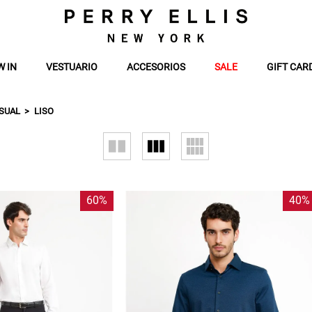
W IN
VESTUARIO
ACCESORIOS
SALE
GIFT CAR
SUAL
LISO
60%
40%