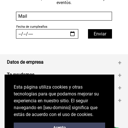
eventos.
Datos de empresa
+
Te ayudamos
+
Esta página utiliza cookies y otras
Esta página utiliza cookies y otras
Medios de pago
+
tecnologías para que podamos mejorar su
tecnologías para que podamos mejorar su
Contáctanos
+
experiencia en nuestro sitio. El seguir
experiencia en nuestro sitio. El seguir
navegando en perryellis.cl significa que estás
navegando en [seu-dominio] significa que
de acuerdo con el uso de cookies.
estás de acuerdo con el uso de cookies.
Síguenos en nuestras RRSS
Trabaja con Nosotros
Acepto
Acepto