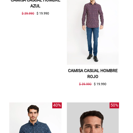
CAMISA CASUAL HOMBRE
AZUL
$ 39.990
$ 19.990
Gracias por inscribirte!
CAMISA CASUAL HOMBRE
Aquí esta tu cupón, usalo en tu siguiente
ROJO
compra. Valido por 72 hrs.
$ 39.990
$ 19.990
SUSPE01
40%
50%