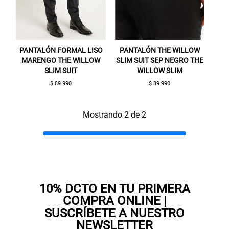
PANTALÓN FORMAL LISO
PANTALÓN THE WILLOW
MARENGO THE WILLOW
SLIM SUIT SEP NEGRO THE
SLIM SUIT
WILLOW SLIM
$ 89.990
$ 89.990
Gracias por inscribirte!
Mostrando 2 de 2
Aquí esta tu cupón, usalo en tu siguiente
compra. Valido por 72 hrs.
SUSPE01
10% DCTO EN TU PRIMERA
COMPRA ONLINE |
SUSCRÍBETE A NUESTRO
NEWSLETTER