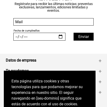
Regístrate para recibir las últimas noticias: preventas
exclusivas, lanzamientos, ediciones limitadas y
eventos.
Datos de empresa
+
Te ayudamos
+
Esta página utiliza cookies y otras
Esta página utiliza cookies y otras
Medios de pago
+
tecnologías para que podamos mejorar su
tecnologías para que podamos mejorar su
Contáctanos
+
experiencia en nuestro sitio. El seguir
experiencia en nuestro sitio. El seguir
navegando en perryellis.cl significa que estás
navegando en [seu-dominio] significa que
de acuerdo con el uso de cookies.
estás de acuerdo con el uso de cookies.
Síguenos en nuestras RRSS