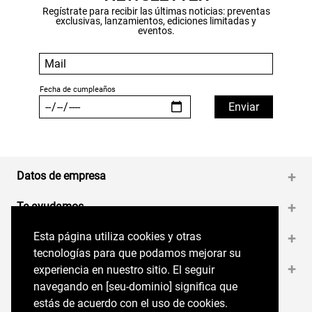
Regístrate para recibir las últimas noticias: preventas
exclusivas, lanzamientos, ediciones limitadas y
eventos.
Datos de empresa
+
Te ayudamos
+
Esta página utiliza cookies y otras
Esta página utiliza cookies y otras
Medios de pago
+
tecnologías para que podamos mejorar su
tecnologías para que podamos mejorar su
Contáctanos
+
experiencia en nuestro sitio. El seguir
experiencia en nuestro sitio. El seguir
navegando en perryellis.cl significa que estás
navegando en [seu-dominio] significa que
de acuerdo con el uso de cookies.
estás de acuerdo con el uso de cookies.
Síguenos en nuestras RRSS