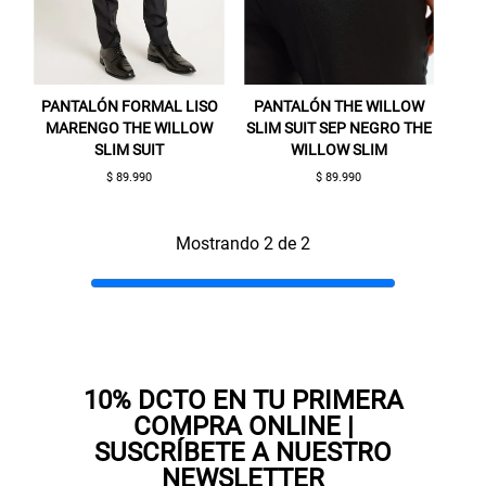
PANTALÓN FORMAL LISO
PANTALÓN THE WILLOW
MARENGO THE WILLOW
SLIM SUIT SEP NEGRO THE
SLIM SUIT
WILLOW SLIM
$ 89.990
$ 89.990
Gracias por inscribirte!
Mostrando 2 de 2
Aquí esta tu cupón, usalo en tu siguiente
compra. Valido por 72 hrs.
SUSPE01
10% DCTO EN TU PRIMERA
COMPRA ONLINE |
SUSCRÍBETE A NUESTRO
NEWSLETTER