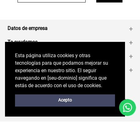
Datos de empresa
+
Te ayudamos
+
Esta página utiliza cookies y otras
Esta página utiliza cookies y otras
Medios de pago
+
tecnologías para que podamos mejorar su
tecnologías para que podamos mejorar su
Contáctanos
+
experiencia en nuestro sitio. El seguir
experiencia en nuestro sitio. El seguir
navegando en perryellis.cl significa que estás
navegando en [seu-dominio] significa que
de acuerdo con el uso de cookies.
estás de acuerdo con el uso de cookies.
Síguenos en nuestras RRSS
Trabaja con Nosotros
Acepto
Acepto
Políticas de
Copyright © 2026. Perry Ellis. Todos los