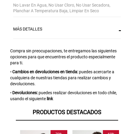
Gracias por inscribirte!
No Lavar En Agua, No Usar Cloro, No Usar Secadora,
Planchar A Temperatura Baja, Limpiar En Seco
Aquí esta tu cupón, usalo en tu siguiente
compra. Valido por 72 hrs.
MÁS DETALLES
SUSPE01
Compra sin preocupaciones, te entregamos las siguientes
opciones para que encuentres el producto especialmente
para ti.
- Cambios en devoluciones en tienda:
puedes acercarte a
cualquiera de nuestras tiendas para realizar cambios y
devoluciones.
- Devoluciones:
puedes realizar devoluciones en todo chile,
usando el siguiente
link
PRODUCTOS DESTACADOS