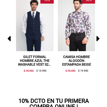
5%
70%
60%
E
GILET FORMAL
CAMISA HOMBRE
CAM
HOMBRE AZUL THE
ALGODÓN
ESTAM
A
WASHABLE VEST S25-
ESTAMPADA BEIGE
26
$ 49.990
$ 14.990
$ 49.990
$ 19.990
$ 44
10% DCTO EN TU PRIMERA
COMPRA ONLINE |