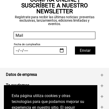
SUSCRÍBETE A NUESTRO
NEWSLETTER
Regístrate para recibir las últimas noticias: preventas
exclusivas, lanzamientos, ediciones limitadas y
eventos.
Datos de empresa
+
Te ayudamos
+
Esta página utiliza cookies y otras
Esta página utiliza cookies y otras
Medios de pago
+
tecnologías para que podamos mejorar su
tecnologías para que podamos mejorar su
Contáctanos
+
experiencia en nuestro sitio. El seguir
experiencia en nuestro sitio. El seguir