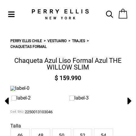
PERRY ELLIS CHILE
VESTUARIO
TRAJES
CHAQUETAS FORMAL
Chaqueta Azul Liso Formal Azul THE
WILLOW SLIM
$ 159.990
Cod. SKU:
2250013103046
Talla
46
48
50
52
54