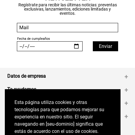
Regístrate para recibir las últimas noticias: preventas
exclusivas, lanzamientos, ediciones limitadas y
eventos.
Datos de empresa
+
Te ayudamos
+
Esta página utiliza cookies y otras
Esta página utiliza cookies y otras
Medios de pago
+
tecnologías para que podamos mejorar su
tecnologías para que podamos mejorar su
Contáctanos
+
experiencia en nuestro sitio. El seguir
experiencia en nuestro sitio. El seguir
navegando en perryellis.cl significa que estás
navegando en [seu-dominio] significa que
de acuerdo con el uso de cookies.
estás de acuerdo con el uso de cookies.
Síguenos en nuestras RRSS