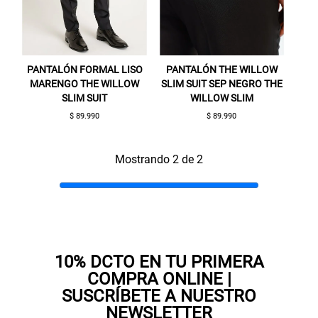
PANTALÓN FORMAL LISO
PANTALÓN THE WILLOW
MARENGO THE WILLOW
SLIM SUIT SEP NEGRO THE
SLIM SUIT
WILLOW SLIM
$ 89.990
$ 89.990
Gracias por inscribirte!
Mostrando 2 de 2
Aquí esta tu cupón, usalo en tu siguiente
compra. Valido por 72 hrs.
SUSPE01
10% DCTO EN TU PRIMERA
COMPRA ONLINE |
SUSCRÍBETE A NUESTRO
NEWSLETTER