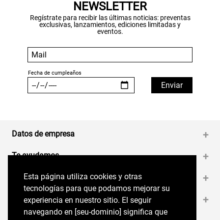
NEWSLETTER
Regístrate para recibir las últimas noticias: preventas
exclusivas, lanzamientos, ediciones limitadas y
eventos.
Datos de empresa
+
Te ayudamos
+
Esta página utiliza cookies y otras
Esta página utiliza cookies y otras
Medios de pago
+
tecnologías para que podamos mejorar su
tecnologías para que podamos mejorar su
Contáctanos
+
experiencia en nuestro sitio. El seguir
experiencia en nuestro sitio. El seguir
navegando en perryellis.cl significa que estás
navegando en [seu-dominio] significa que