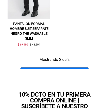
PANTALÓN FORMAL
HOMBRE SUIT SEPARATE
NEGRO THE WASHABLE
SLIM
$ 69.990
$ 41.994
Gracias por inscribirte!
Mostrando 2 de 2
Aquí esta tu cupón, usalo en tu siguiente
compra. Valido por 72 hrs.
SUSPE01
10% DCTO EN TU PRIMERA
COMPRA ONLINE |
SUSCRÍBETE A NUESTRO