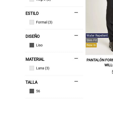
ESTILO
Formal (3)
Water Repellent
DISEÑO
Slim Fit
Liso
New In
MATERIAL
PANTALÓN FOR
WILL
Lana (3)
TALLA
56