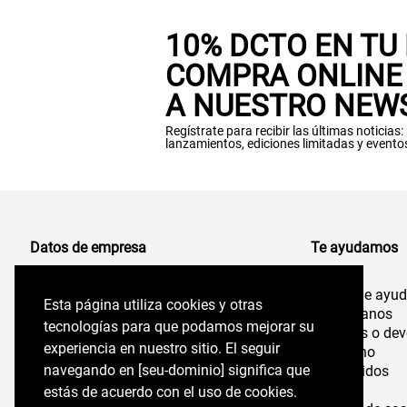
10% DCTO EN TU
COMPRA ONLINE 
A NUESTRO NEW
Regístrate para recibir las últimas noticias
lanzamientos, ediciones limitadas y evento
Datos de empresa
Te ayudamos
Centro de ayu
Comercializadora de Vestuario S.A
Esta página utiliza cookies y otras
Esta página utiliza cookies y otras
96.554.710-K
Contáctanos
tecnologías para que podamos mejorar su
tecnologías para que podamos mejorar su
Cambios o dev
experiencia en nuestro sitio. El seguir
experiencia en nuestro sitio. El seguir
Felix de Amesti 218,
Despacho
Las Condes, Santiago,
navegando en perryellis.cl significa que estás
navegando en [seu-dominio] significa que
Mis pedidos
Chile
Tiendas
de acuerdo con el uso de cookies.
estás de acuerdo con el uso de cookies.