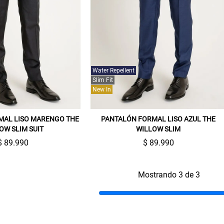
Water Repellent
Slim Fit
New In
Gracias por inscribirte!
MAL LISO MARENGO THE
PANTALÓN FORMAL LISO AZUL THE
OW SLIM SUIT
WILLOW SLIM
Aquí esta tu cupón, usalo en tu siguiente
compra. Valido por 72 hrs.
$ 89.990
$ 89.990
SUSPE01
Mostrando 3 de 3