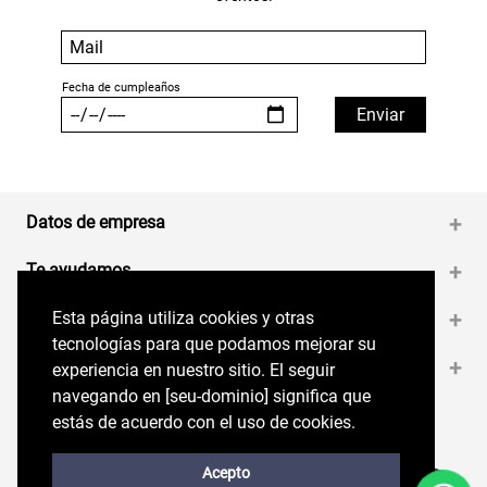
Datos de empresa
+
Te ayudamos
+
Esta página utiliza cookies y otras
Esta página utiliza cookies y otras
Medios de pago
+
tecnologías para que podamos mejorar su
tecnologías para que podamos mejorar su
Contáctanos
+
experiencia en nuestro sitio. El seguir
experiencia en nuestro sitio. El seguir
navegando en perryellis.cl significa que estás
navegando en [seu-dominio] significa que
de acuerdo con el uso de cookies.
estás de acuerdo con el uso de cookies.
Síguenos en nuestras RRSS
Trabaja con Nosotros
Acepto
Acepto