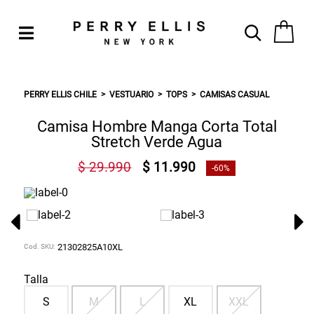
PERRY ELLIS CHILE
VESTUARIO
TOPS
CAMISAS CASUAL
Camisa Hombre Manga Corta Total
Stretch Verde Agua
$ 29.990
$ 11.990
-60%
Cod. SKU:
21302825A10XL
Talla
S
M
L
XL
XXL