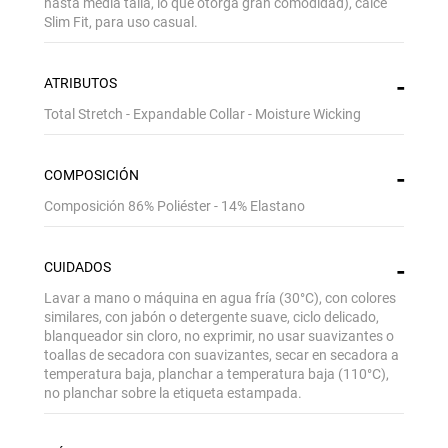
hasta media talla, lo que otorga gran comodidad), calce
Slim Fit, para uso casual.
ATRIBUTOS
Total Stretch - Expandable Collar - Moisture Wicking
COMPOSICIÓN
Composición 86% Poliéster - 14% Elastano
CUIDADOS
Lavar a mano o máquina en agua fría (30°C), con colores
similares, con jabón o detergente suave, ciclo delicado,
blanqueador sin cloro, no exprimir, no usar suavizantes o
toallas de secadora con suavizantes, secar en secadora a
temperatura baja, planchar a temperatura baja (110°C),
no planchar sobre la etiqueta estampada.
Gracias por inscribirte!