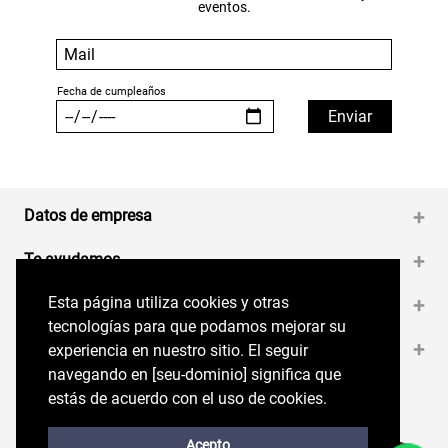
eventos.
Datos de empresa
+
Te ayudamos
+
Esta página utiliza cookies y otras
Esta página utiliza cookies y otras
Medios de pago
+
tecnologías para que podamos mejorar su
tecnologías para que podamos mejorar su
Contáctanos
+
experiencia en nuestro sitio. El seguir
experiencia en nuestro sitio. El seguir
navegando en perryellis.cl significa que estás
navegando en [seu-dominio] significa que
de acuerdo con el uso de cookies.
estás de acuerdo con el uso de cookies.
Síguenos en nuestras RRSS
Trabaja con Nosotros
Acepto
Acepto