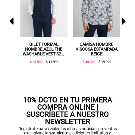
MAL
CAMISA HOMBRE
GILET FORMAL
AB
L THE
VISCOSA ESTAMPADA
HOMBRE AZUL MEDIO
JA
T S25-
BEIGE
THE WASHABLE VEST
.990
$ 39.990
$ 19.990
$ 49.990
$ 14.990
10% DCTO EN TU PRIMERA
COMPRA ONLINE |
SUSCRÍBETE A NUESTRO
NEWSLETTER
Regístrate para recibir las últimas noticias: preventas
exclusivas, lanzamientos, ediciones limitadas y