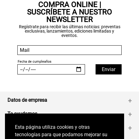
COMPRA ONLINE |
SUSCRÍBETE A NUESTRO
NEWSLETTER
Regístrate para recibir las últimas noticias: preventas
exclusivas, lanzamientos, ediciones limitadas y
eventos.
Datos de empresa
+
Te ayudamos
+
Esta página utiliza cookies y otras
Esta página utiliza cookies y otras
Medios de pago
+
tecnologías para que podamos mejorar su
tecnologías para que podamos mejorar su