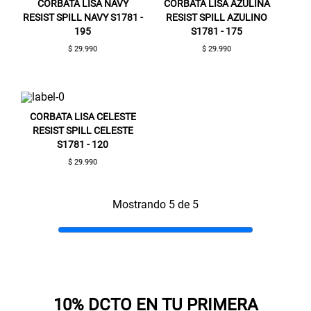
CORBATA LISA NAVY
CORBATA LISA AZULINA
RESIST SPILL NAVY S1781 -
RESIST SPILL AZULINO
195
S1781 - 175
$ 29.990
$ 29.990
CORBATA LISA CELESTE
RESIST SPILL CELESTE
S1781 - 120
$ 29.990
Gracias por inscribirte!
Mostrando 5 de 5
Aquí esta tu cupón, usalo en tu siguiente
compra. Valido por 72 hrs.
SUSPE01
10% DCTO EN TU PRIMERA