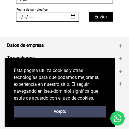
Datos de empresa
+
Te ayudamos
+
Esta página utiliza cookies y otras
Esta página utiliza cookies y otras
Medios de pago
+
tecnologías para que podamos mejorar su
tecnologías para que podamos mejorar su
Contáctanos
+
experiencia en nuestro sitio. El seguir
experiencia en nuestro sitio. El seguir
navegando en perryellis.cl significa que estás
navegando en [seu-dominio] significa que
de acuerdo con el uso de cookies.
estás de acuerdo con el uso de cookies.
Síguenos en nuestras RRSS
Trabaja con Nosotros
Acepto
Acepto