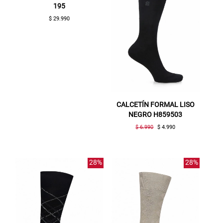
195
$ 29.990
CALCETÍN FORMAL LISO
NEGRO H859503
$ 6.990
$ 4.990
28%
28%