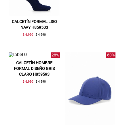
CALCETÍN FORMAL LISO
NAVY H859503
$ 6.990
$ 4.990
Gracias por inscribirte!
28%
60%
CALCETÍN HOMBRE
Aquí esta tu cupón, usalo en tu siguiente
compra. Valido por 72 hrs.
FORMAL DISEÑO GRIS
CLARO H859593
SUSPE01
$ 6.990
$ 4.990