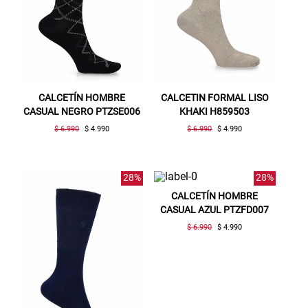
CALCETÍN HOMBRE
CALCETIN FORMAL LISO
CASUAL NEGRO PTZSE006
KHAKI H859503
$ 6.990
$ 4.990
$ 6.990
$ 4.990
28%
28%
CALCETÍN HOMBRE
CASUAL AZUL PTZFD007
$ 6.990
$ 4.990