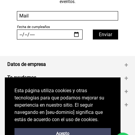
eventos.
Datos de empresa
+
Te ayudamos
+
Esta página utiliza cookies y otras
Esta página utiliza cookies y otras
Medios de pago
+
tecnologías para que podamos mejorar su
tecnologías para que podamos mejorar su
Contáctanos
+
experiencia en nuestro sitio. El seguir
experiencia en nuestro sitio. El seguir
navegando en perryellis.cl significa que estás
navegando en [seu-dominio] significa que
de acuerdo con el uso de cookies.
estás de acuerdo con el uso de cookies.
Síguenos en nuestras RRSS
Trabaja con Nosotros
Acepto
Acepto