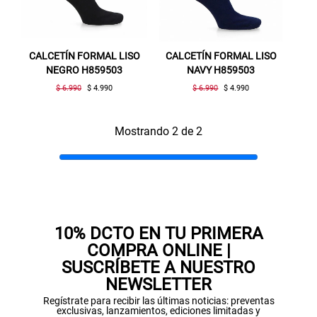
CALCETÍN FORMAL LISO
CALCETÍN FORMAL LISO
NEGRO H859503
NAVY H859503
$ 6.990
$ 4.990
$ 6.990
$ 4.990
Mostrando 2 de 2
Gracias por inscribirte!
Aquí esta tu cupón, usalo en tu siguiente
compra. Valido por 72 hrs.
SUSPE01
10% DCTO EN TU PRIMERA
COMPRA ONLINE |
SUSCRÍBETE A NUESTRO
NEWSLETTER
Regístrate para recibir las últimas noticias: preventas
exclusivas, lanzamientos, ediciones limitadas y