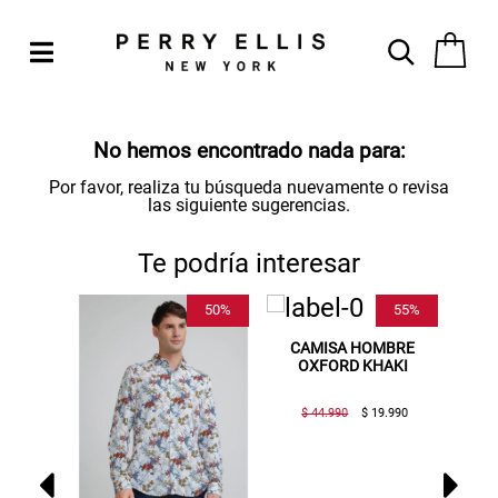
No hemos encontrado nada para:
Por favor, realiza tu búsqueda nuevamente o revisa
las siguiente sugerencias.
Te podría interesar
40%
50%
55%
OMBRE
CAMISA HOMBRE
 5
OXFORD KHAKI
NEGRO
29.994
$ 44.990
$ 19.990