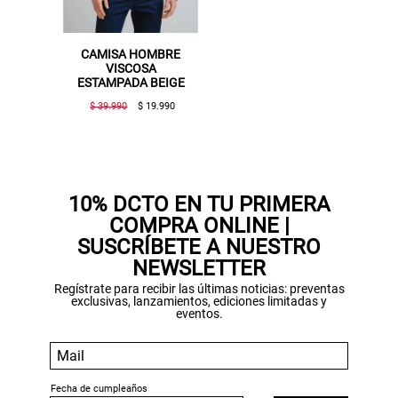
CAMISA HOMBRE
C
VISCOSA
ESTAMPADA BEIGE
T
$ 39.990
$ 19.990
$
Gracias por inscribirte!
Aquí esta tu cupón, usalo en tu siguiente
compra. Valido por 72 hrs.
10% DCTO EN TU PRIMERA
COMPRA ONLINE |
SUSPE01
SUSCRÍBETE A NUESTRO
NEWSLETTER
Regístrate para recibir las últimas noticias: preventas
exclusivas, lanzamientos, ediciones limitadas y
eventos.