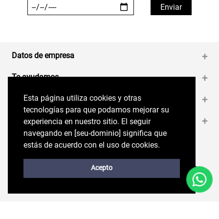
Datos de empresa
+
Te ayudamos
+
Esta página utiliza cookies y otras
Esta página utiliza cookies y otras
Medios de pago
+
tecnologías para que podamos mejorar su
tecnologías para que podamos mejorar su
Contáctanos
+
experiencia en nuestro sitio. El seguir
experiencia en nuestro sitio. El seguir
navegando en perryellis.cl significa que estás
navegando en [seu-dominio] significa que
de acuerdo con el uso de cookies.
estás de acuerdo con el uso de cookies.
Síguenos en nuestras RRSS
Trabaja con Nosotros
Acepto
Acepto