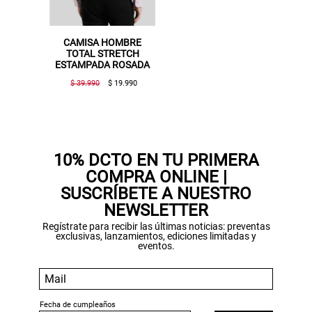
CAMISA HOMBRE
TOTAL STRETCH
ESTAMPADA ROSADA
$ 39.990
$ 19.990
Gracias por inscribirte!
Aquí esta tu cupón, usalo en tu siguiente
compra. Valido por 72 hrs.
10% DCTO EN TU PRIMERA
COMPRA ONLINE |
SUSPE01
SUSCRÍBETE A NUESTRO
NEWSLETTER
Regístrate para recibir las últimas noticias: preventas
exclusivas, lanzamientos, ediciones limitadas y
eventos.