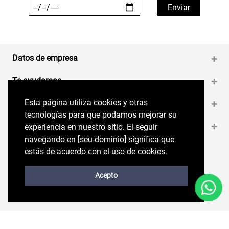
Datos de empresa
+
Te ayudamos
+
Esta página utiliza cookies y otras
Esta página utiliza cookies y otras
Medios de pago
+
tecnologías para que podamos mejorar su
tecnologías para que podamos mejorar su
Contáctanos
+
experiencia en nuestro sitio. El seguir
experiencia en nuestro sitio. El seguir
navegando en perryellis.cl significa que estás
navegando en [seu-dominio] significa que
de acuerdo con el uso de cookies.
estás de acuerdo con el uso de cookies.
Síguenos en nuestras RRSS
Trabaja con Nosotros
Acepto
Acepto