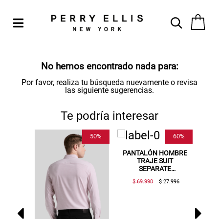
No hemos encontrado nada para:
Por favor, realiza tu búsqueda nuevamente o revisa
las siguiente sugerencias.
Te podría interesar
40%
50%
60%
OMBRE
PANTALÓN HOMBRE
C
 5
TRAJE SUIT
KHAKI
SEPARATE
WASHABLE AZUL
29.994
$ 69.990
$ 27.996
$
MEDIO