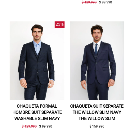
$ 129.990
$ 99.990
23%
CHAQUETA FORMAL
CHAQUETA SUIT SEPARATE
HOMBRE SUIT SEPARATE
THE WILLOW SLIM NAVY
WASHABLE SLIM NAVY
THE WILLOW SLIM
Gracias por inscribirte!
$ 129.990
$ 99.990
$ 159.990