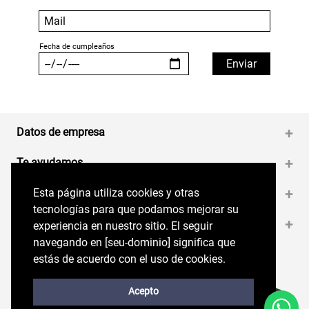
Datos de empresa
+
Te ayudamos
+
Esta página utiliza cookies y otras
Esta página utiliza cookies y otras
Medios de pago
+
tecnologías para que podamos mejorar su
tecnologías para que podamos mejorar su
Contáctanos
+
experiencia en nuestro sitio. El seguir
experiencia en nuestro sitio. El seguir
navegando en perryellis.cl significa que estás
navegando en [seu-dominio] significa que
de acuerdo con el uso de cookies.
estás de acuerdo con el uso de cookies.
Síguenos en nuestras RRSS
Trabaja con Nosotros
Acepto
Acepto