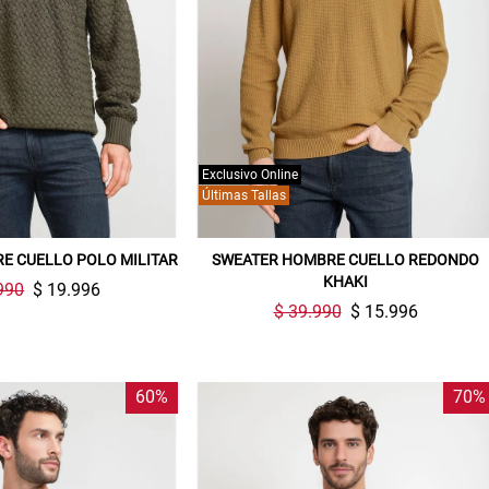
Exclusivo Online
Últimas Tallas
E CUELLO POLO MILITAR
SWEATER HOMBRE CUELLO REDONDO
KHAKI
990
$ 19.996
$ 39.990
$ 15.996
60%
70%