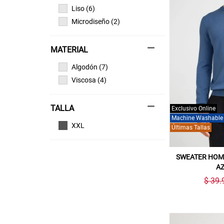
Liso (6)
Microdiseño (2)
MATERIAL
Algodón (7)
Viscosa (4)
TALLA
Exclusivo Online
Machine Washable
XXL
Últimas Tallas
SWEATER HOM
AZ
$ 39.