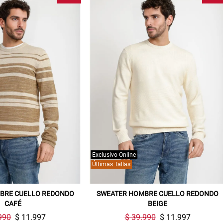
Gracias por inscribirte!
Aquí esta tu cupón, usalo en tu siguiente
compra. Valido por 72 hrs.
SUSPE01
Exclusivo Online
Últimas Tallas
BRE CUELLO REDONDO
SWEATER HOMBRE CUELLO REDONDO
CAFÉ
BEIGE
990
$ 11.997
$ 39.990
$ 11.997