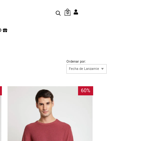
0
D
Ordenar por:
60%