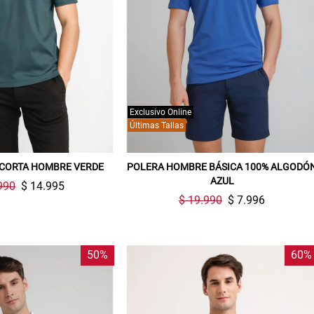
Exclusivo Online
Últimas Tallas
CORTA HOMBRE VERDE
POLERA HOMBRE BÁSICA 100% ALGODÓ
AZUL
990
$ 14.995
$ 19.990
$ 7.996
50%
60%