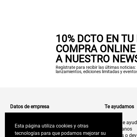
10% DCTO EN TU
COMPRA ONLINE 
A NUESTRO NEW
Regístrate para recibir las últimas noticias
lanzamientos, ediciones limitadas y evento
Datos de empresa
Te ayudamos
Centro de ayu
Comercializadora de Vestuario S.A
Esta página utiliza cookies y otras
Esta página utiliza cookies y otras
96.554.710-K
Contáctanos
tecnologías para que podamos mejorar su
tecnologías para que podamos mejorar su
Cambios o dev