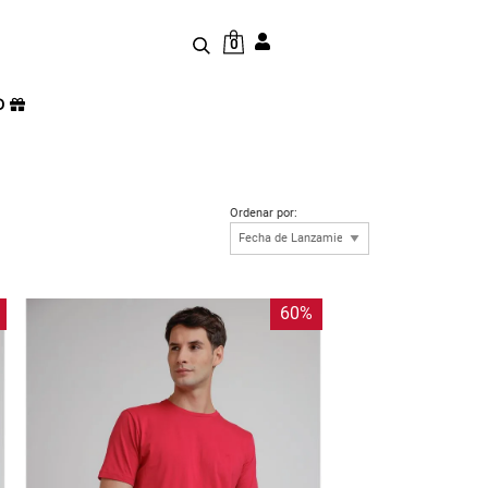
0
D
Ordenar por:
60%