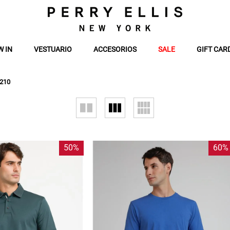
W IN
VESTUARIO
ACCESORIOS
SALE
GIFT CAR
210
50%
60%