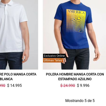
Gracias por inscribirte!
Aquí esta tu cupón, usalo en tu siguiente
compra. Valido por 72 hrs.
SUSPE01
Exclusivo Online
Últimas Tallas
RE POLO MANGA CORTA
POLERA HOMBRE MANGA CORTA CON
BLANCA
ESTAMPADO AZULINO
990
$ 14.995
$ 24.990
$ 9.996
Mostrando 5 de 5