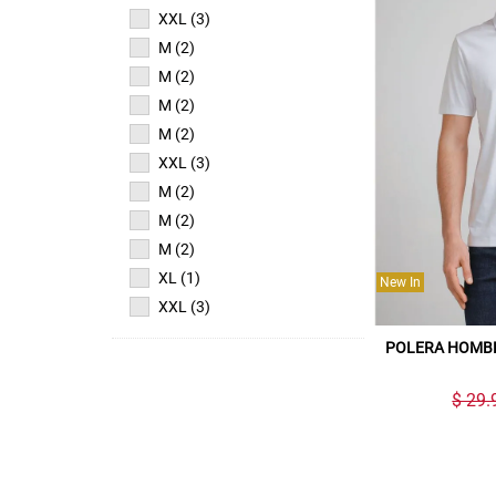
XXL (3)
M (2)
M (2)
M (2)
M (2)
XXL (3)
M (2)
M (2)
M (2)
XL (1)
New In
XXL (3)
POLERA HOMB
$ 29.