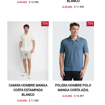
BLANCO
$ 39.990
$ 15.996
$ 39.990
$ 11.990
70%
70%
Gracias por inscribirte!
Aquí esta tu cupón, usalo en tu siguiente
compra. Valido por 72 hrs.
CAMISA HOMBRE MANGA
POLERA HOMBRE POLO
CORTA ESTAMPADA
MANGA CORTA AZUL
SUSPE01
BLANCO
$ 34.990
$ 10.497
$ 39.990
$ 11.990