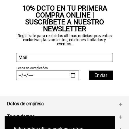
10% DCTO EN TU PRIMERA
COMPRA ONLINE |
SUSCRÍBETE A NUESTRO
NEWSLETTER
Regístrate para recibir las últimas noticias: preventas
exclusivas, lanzamientos, ediciones limitadas y
eventos.
Datos de empresa
+
Te ayudamos
+
Esta página utiliza cookies y otras
Esta página utiliza cookies y otras