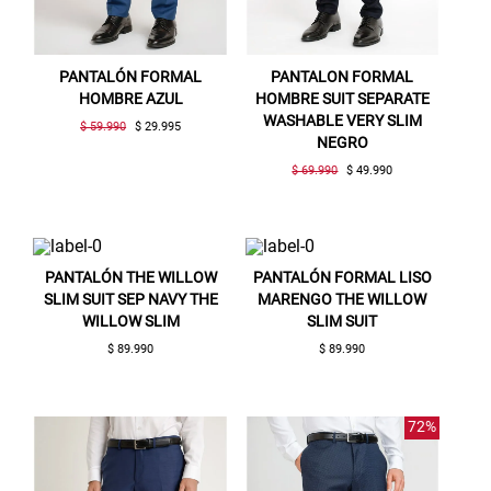
PANTALÓN FORMAL
PANTALON FORMAL
HOMBRE AZUL
HOMBRE SUIT SEPARATE
WASHABLE VERY SLIM
$ 59.990
$ 29.995
NEGRO
$ 69.990
$ 49.990
PANTALÓN THE WILLOW
PANTALÓN FORMAL LISO
Gracias por inscribirte!
SLIM SUIT SEP NAVY THE
MARENGO THE WILLOW
WILLOW SLIM
SLIM SUIT
Aquí esta tu cupón, usalo en tu siguiente
$ 89.990
$ 89.990
compra. Valido por 72 hrs.
SUSPE01
72%