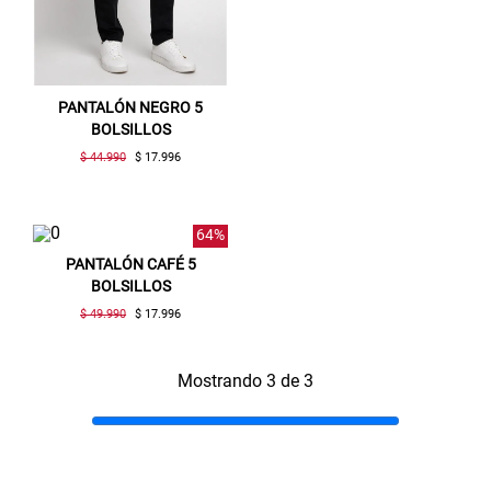
PANTALÓN NEGRO 5
BOLSILLOS
$ 44.990
$ 17.996
64%
PANTALÓN CAFÉ 5
BOLSILLOS
Gracias por inscribirte!
$ 49.990
$ 17.996
Aquí esta tu cupón, usalo en tu siguiente
compra. Valido por 72 hrs.
Mostrando 3 de 3
SUSPE01