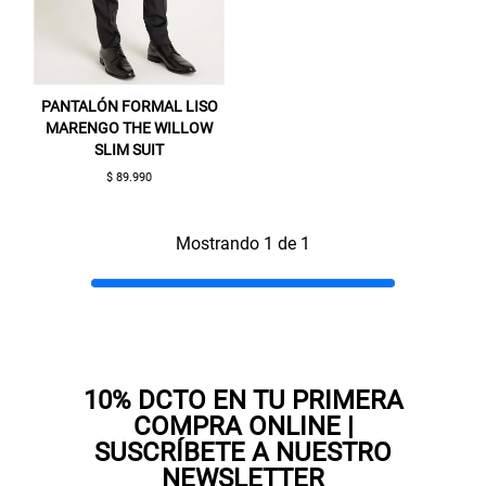
PANTALÓN FORMAL LISO
MARENGO THE WILLOW
SLIM SUIT
$ 89.990
Gracias por inscribirte!
Mostrando 1 de 1
Aquí esta tu cupón, usalo en tu siguiente
compra. Valido por 72 hrs.
SUSPE01
10% DCTO EN TU PRIMERA
COMPRA ONLINE |
SUSCRÍBETE A NUESTRO
NEWSLETTER