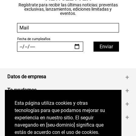
Regístrate para recibir las últimas noticias: preventas
exclusivas, lanzamientos, ediciones limitadas y
eventos.
Datos de empresa
+
Te ayudamos
+
Esta página utiliza cookies y otras
Esta página utiliza cookies y otras
Medios de pago
+
tecnologías para que podamos mejorar su
tecnologías para que podamos mejorar su
Contáctanos
+
experiencia en nuestro sitio. El seguir
experiencia en nuestro sitio. El seguir
navegando en perryellis.cl significa que estás
navegando en [seu-dominio] significa que
de acuerdo con el uso de cookies.
estás de acuerdo con el uso de cookies.
Síguenos en nuestras RRSS