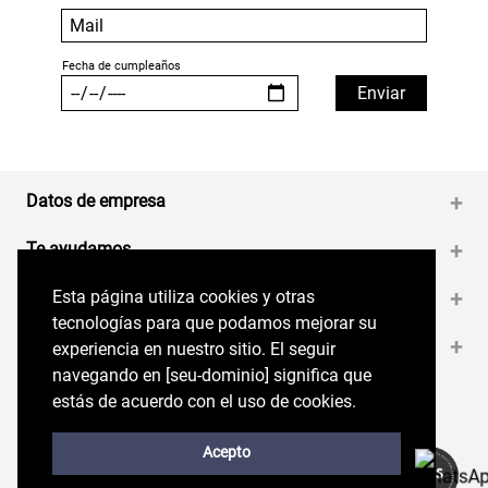
Datos de empresa
+
Te ayudamos
+
Esta página utiliza cookies y otras
Esta página utiliza cookies y otras
Medios de pago
+
tecnologías para que podamos mejorar su
tecnologías para que podamos mejorar su
Contáctanos
+
experiencia en nuestro sitio. El seguir
experiencia en nuestro sitio. El seguir
navegando en perryellis.cl significa que estás
navegando en [seu-dominio] significa que
de acuerdo con el uso de cookies.
estás de acuerdo con el uso de cookies.
Síguenos en nuestras RRSS
Trabaja con Nosotros
Acepto
Acepto