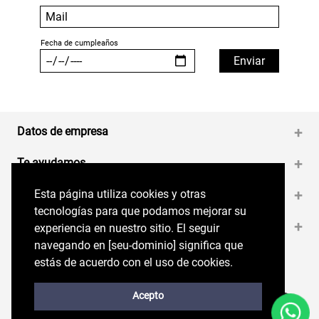
Datos de empresa
+
Te ayudamos
+
Esta página utiliza cookies y otras
Esta página utiliza cookies y otras
Medios de pago
+
tecnologías para que podamos mejorar su
tecnologías para que podamos mejorar su
Contáctanos
+
experiencia en nuestro sitio. El seguir
experiencia en nuestro sitio. El seguir
navegando en perryellis.cl significa que estás
navegando en [seu-dominio] significa que
de acuerdo con el uso de cookies.
estás de acuerdo con el uso de cookies.
Síguenos en nuestras RRSS
Trabaja con Nosotros
Acepto
Acepto