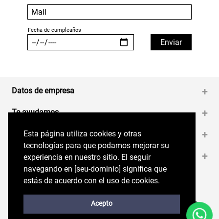
Datos de empresa
+
Te ayudamos
+
Esta página utiliza cookies y otras
Esta página utiliza cookies y otras
Medios de pago
+
tecnologías para que podamos mejorar su
tecnologías para que podamos mejorar su
Contáctanos
+
experiencia en nuestro sitio. El seguir
experiencia en nuestro sitio. El seguir
navegando en perryellis.cl significa que estás
navegando en [seu-dominio] significa que
de acuerdo con el uso de cookies.
estás de acuerdo con el uso de cookies.
Síguenos en nuestras RRSS
Trabaja con Nosotros
Acepto
Acepto