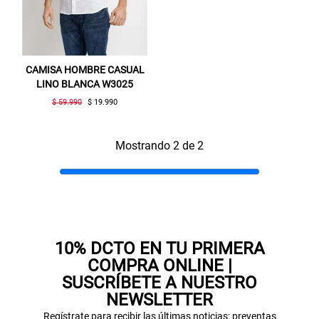
CAMISA HOMBRE CASUAL
LINO BLANCA W3025
$ 59.990
$ 19.990
Mostrando 2 de 2
Gracias por inscribirte!
Aquí esta tu cupón, usalo en tu siguiente
compra. Valido por 72 hrs.
SUSPE01
10% DCTO EN TU PRIMERA
COMPRA ONLINE |
SUSCRÍBETE A NUESTRO
NEWSLETTER
Regístrate para recibir las últimas noticias: preventas