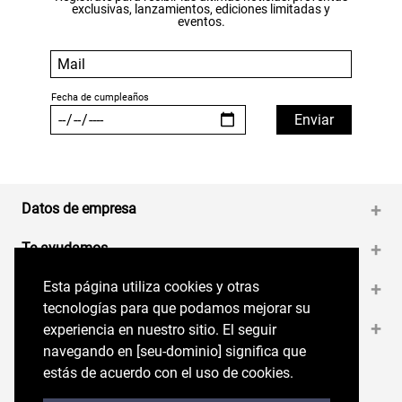
exclusivas, lanzamientos, ediciones limitadas y
eventos.
Datos de empresa
+
Te ayudamos
+
Esta página utiliza cookies y otras
Esta página utiliza cookies y otras
Medios de pago
+
tecnologías para que podamos mejorar su
tecnologías para que podamos mejorar su
Contáctanos
+
experiencia en nuestro sitio. El seguir
experiencia en nuestro sitio. El seguir
navegando en perryellis.cl significa que estás
navegando en [seu-dominio] significa que
de acuerdo con el uso de cookies.
estás de acuerdo con el uso de cookies.
Síguenos en nuestras RRSS
Trabaja con Nosotros