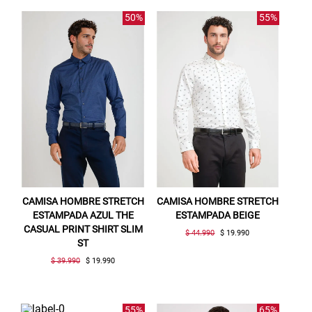
50%
55%
CAMISA HOMBRE STRETCH
CAMISA HOMBRE STRETCH
Gracias por inscribirte!
ESTAMPADA AZUL THE
ESTAMPADA BEIGE
CASUAL PRINT SHIRT SLIM
$ 44.990
$ 19.990
Aquí esta tu cupón, usalo en tu siguiente
ST
compra. Valido por 72 hrs.
$ 39.990
$ 19.990
SUSPE01
55%
65%